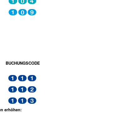
104
109
BUCHUNGSCODE
111
112
113
en erhöhen: