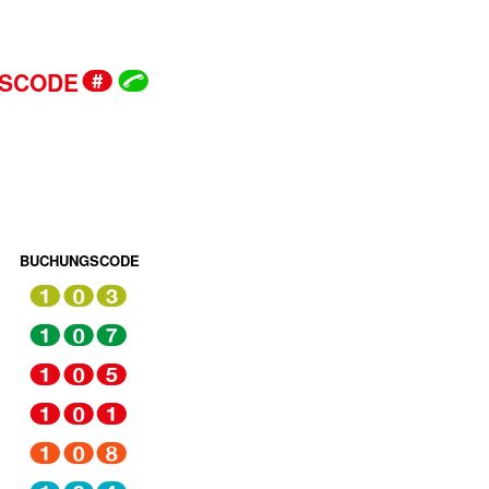
SCODE
#
ü
BUCHUNGSCODE
103
107
105
101
108