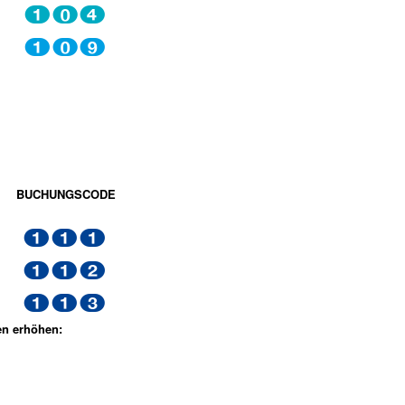
104
109
BUCHUNGSCODE
111
112
113
en erhöhen: