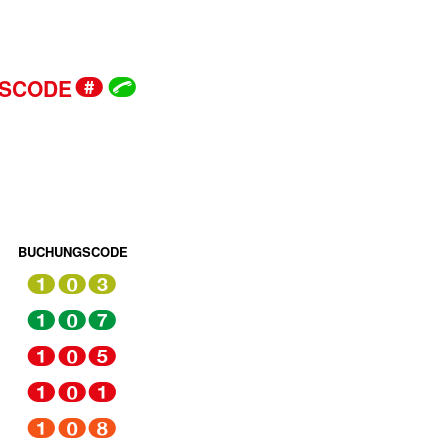
SCODE
#
ü
BUCHUNGSCODE
103
107
105
101
108